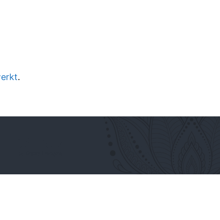
werkt
.