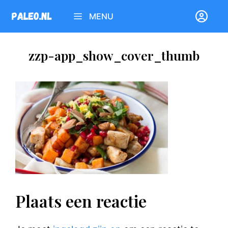
Ga
MENU
naar
de
inhoud
zzp-app_show_cover_thumb
Plaats een reactie