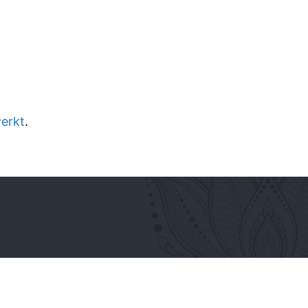
werkt
.