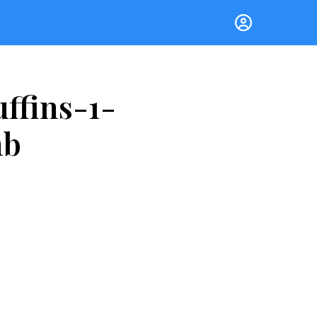
ffins-1-
mb