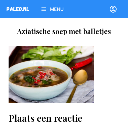
Ga
MENU
naar
de
inhoud
Aziatische soep met balletjes
Plaats een reactie