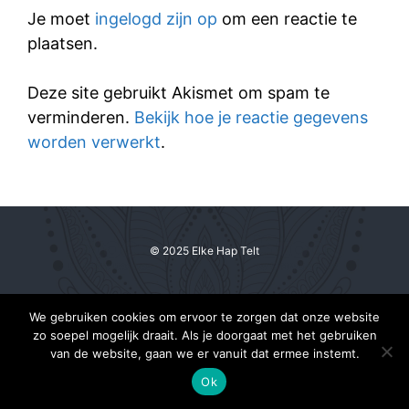
Je moet
ingelogd zijn op
om een reactie te
plaatsen.
Deze site gebruikt Akismet om spam te
verminderen.
Bekijk hoe je reactie gegevens
worden verwerkt
.
© 2025 Elke Hap Telt
We gebruiken cookies om ervoor te zorgen dat onze website
zo soepel mogelijk draait. Als je doorgaat met het gebruiken
van de website, gaan we er vanuit dat ermee instemt.
Ok