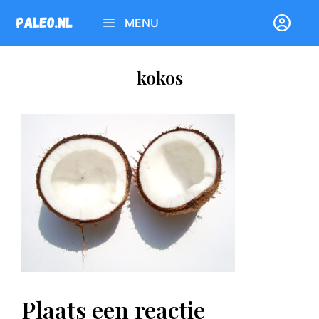
Ga
MENU
naar
de
inhoud
kokos
Plaats een reactie