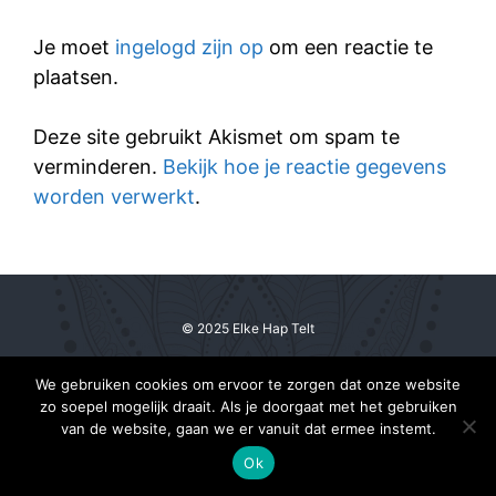
Je moet
ingelogd zijn op
om een reactie te
plaatsen.
Deze site gebruikt Akismet om spam te
verminderen.
Bekijk hoe je reactie gegevens
worden verwerkt
.
© 2025 Elke Hap Telt
We gebruiken cookies om ervoor te zorgen dat onze website
zo soepel mogelijk draait. Als je doorgaat met het gebruiken
van de website, gaan we er vanuit dat ermee instemt.
Ok