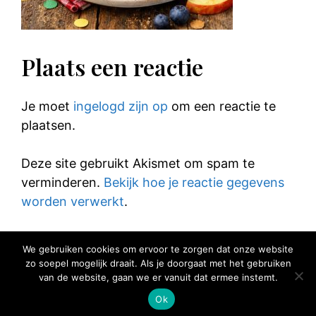
Plaats een reactie
Je moet
ingelogd zijn op
om een reactie te
plaatsen.
Deze site gebruikt Akismet om spam te
verminderen.
Bekijk hoe je reactie gegevens
worden verwerkt
.
We gebruiken cookies om ervoor te zorgen dat onze website
zo soepel mogelijk draait. Als je doorgaat met het gebruiken
van de website, gaan we er vanuit dat ermee instemt.
© 2025 Elke Hap Telt
Ok