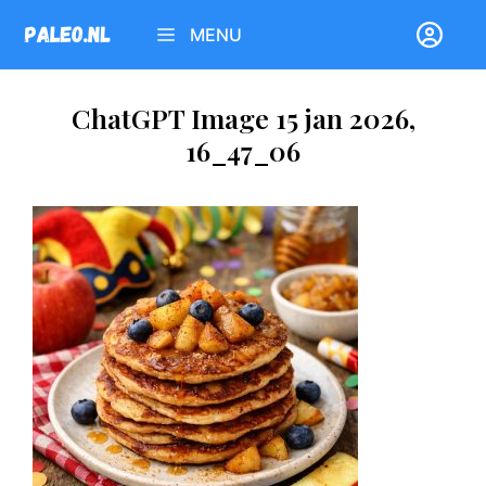
Ga
MENU
naar
de
inhoud
ChatGPT Image 15 jan 2026,
16_47_06