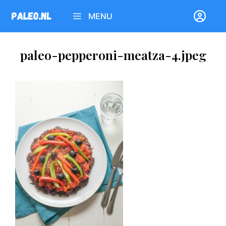
Ga
MENU
naar
de
inhoud
paleo-pepperoni-meatza-4.jpeg