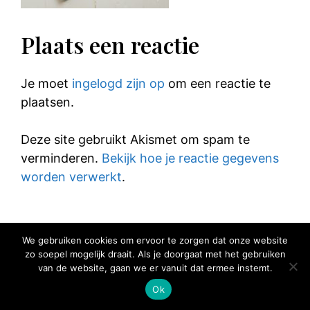
Plaats een reactie
Je moet
ingelogd zijn op
om een reactie te
plaatsen.
Deze site gebruikt Akismet om spam te
verminderen.
Bekijk hoe je reactie gegevens
worden verwerkt
.
We gebruiken cookies om ervoor te zorgen dat onze website
zo soepel mogelijk draait. Als je doorgaat met het gebruiken
© 2025 Elke Hap Telt
van de website, gaan we er vanuit dat ermee instemt.
Ok