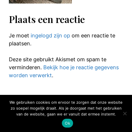
Plaats een reactie
Je moet
ingelogd zijn op
om een reactie te
plaatsen.
Deze site gebruikt Akismet om spam te
verminderen.
Bekijk hoe je reactie gegevens
worden verwerkt
.
We gebruiken cookies om ervoor te zorgen dat onze website
zo soepel mogelijk draait. Als je doorgaat met het gebruiken
© 2025 Elke Hap Telt
van de website, gaan we er vanuit dat ermee instemt.
Ok