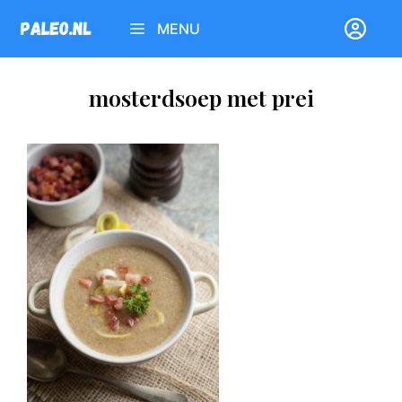
Ga
MENU
naar
de
inhoud
mosterdsoep met prei