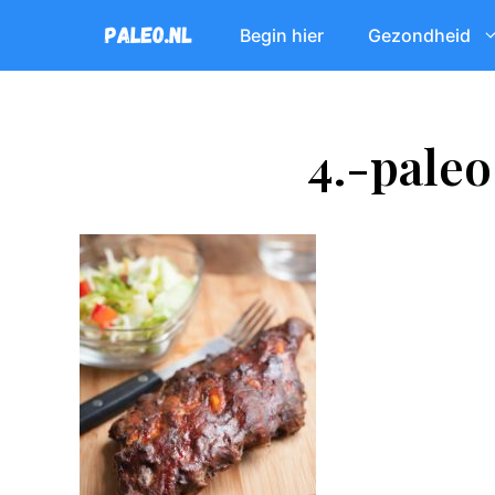
Ga
Begin hier
Gezondheid
naar
de
inhoud
4.-pale