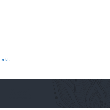
werkt
.