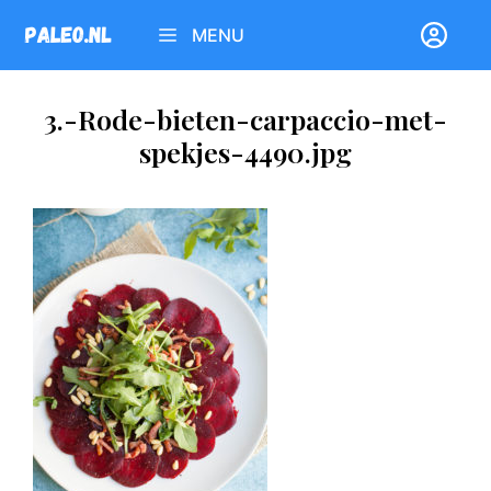
Ga
MENU
naar
de
inhoud
3.-Rode-bieten-carpaccio-met-
spekjes-4490.jpg