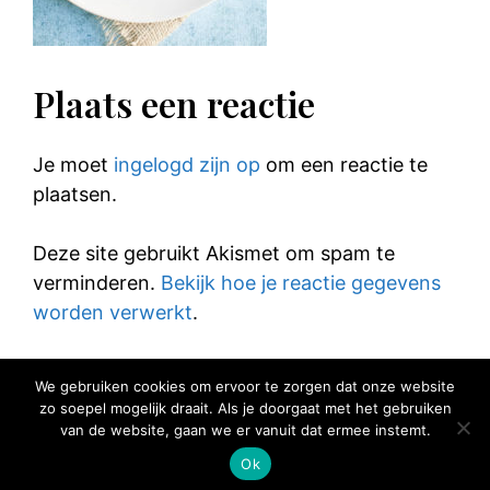
Plaats een reactie
Je moet
ingelogd zijn op
om een reactie te
plaatsen.
Deze site gebruikt Akismet om spam te
verminderen.
Bekijk hoe je reactie gegevens
worden verwerkt
.
We gebruiken cookies om ervoor te zorgen dat onze website
zo soepel mogelijk draait. Als je doorgaat met het gebruiken
van de website, gaan we er vanuit dat ermee instemt.
© 2025 Elke Hap Telt
Ok