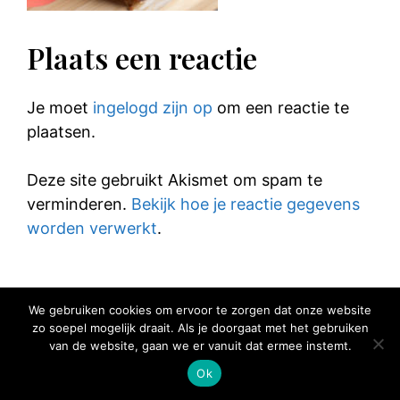
Plaats een reactie
Je moet
ingelogd zijn op
om een reactie te
plaatsen.
Deze site gebruikt Akismet om spam te
verminderen.
Bekijk hoe je reactie gegevens
worden verwerkt
.
We gebruiken cookies om ervoor te zorgen dat onze website
zo soepel mogelijk draait. Als je doorgaat met het gebruiken
© 2025 Elke Hap Telt
van de website, gaan we er vanuit dat ermee instemt.
Ok