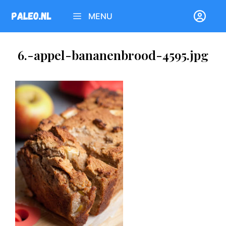
Ga
MENU
naar
de
inhoud
6.-appel-bananenbrood-4595.jpg