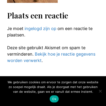
Plaats een reactie
Je moet
ingelogd zijn op
om een reactie te
plaatsen.
Deze site gebruikt Akismet om spam te
verminderen.
Bekijk hoe je reactie gegevens
worden verwerkt
.
We gebruiken cookies om ervoor te zorgen dat onze website
zo soepel mogelijk draait. Als je doorgaat met het gebruiken
© 2025 Elke Hap Telt
van de website, gaan we er vanuit dat ermee instemt.
Ok