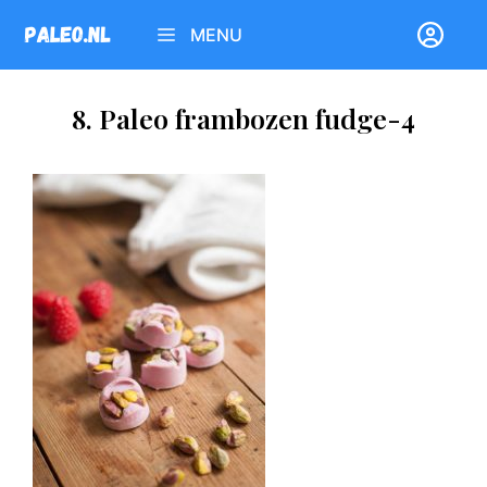
Ga
MENU
naar
de
inhoud
8. Paleo frambozen fudge-4