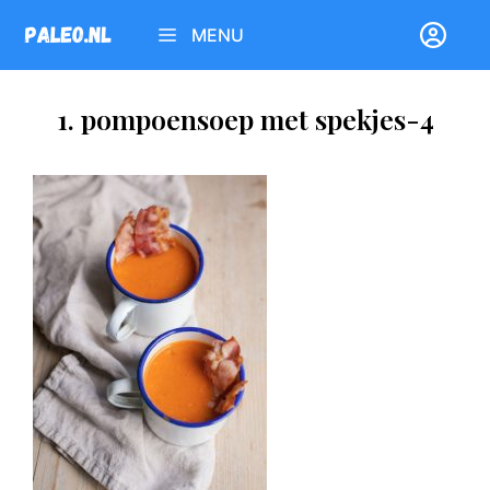
Ga
MENU
naar
de
inhoud
1. pompoensoep met spekjes-4