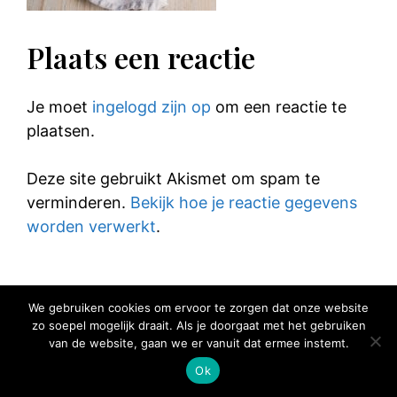
Plaats een reactie
Je moet
ingelogd zijn op
om een reactie te
plaatsen.
Deze site gebruikt Akismet om spam te
verminderen.
Bekijk hoe je reactie gegevens
worden verwerkt
.
We gebruiken cookies om ervoor te zorgen dat onze website
zo soepel mogelijk draait. Als je doorgaat met het gebruiken
© 2025 Elke Hap Telt
van de website, gaan we er vanuit dat ermee instemt.
Ok