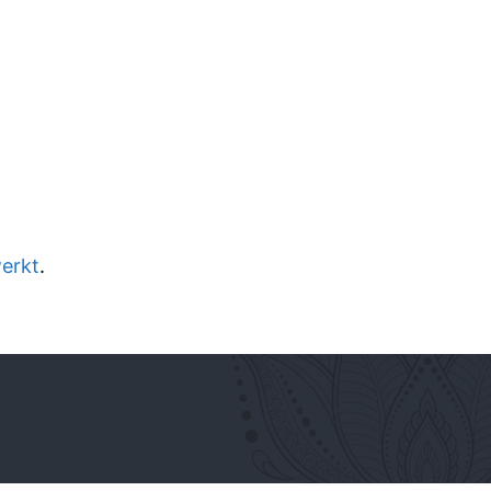
werkt
.