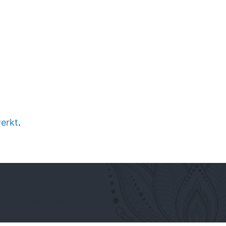
werkt
.