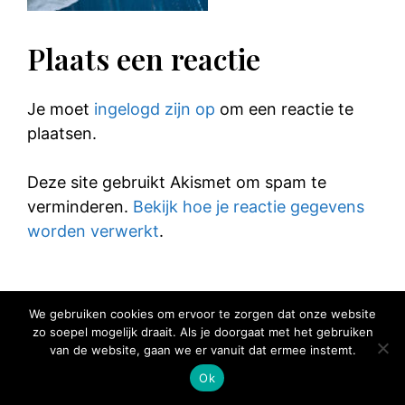
Plaats een reactie
Je moet
ingelogd zijn op
om een reactie te
plaatsen.
Deze site gebruikt Akismet om spam te
verminderen.
Bekijk hoe je reactie gegevens
worden verwerkt
.
We gebruiken cookies om ervoor te zorgen dat onze website
zo soepel mogelijk draait. Als je doorgaat met het gebruiken
© 2025 Elke Hap Telt
van de website, gaan we er vanuit dat ermee instemt.
Ok