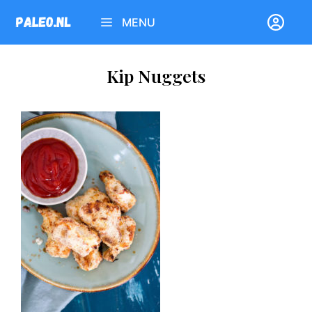
Ga
MENU
naar
de
inhoud
Kip Nuggets