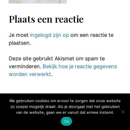
Plaats een reactie
Je moet
ingelogd zijn op
om een reactie te
plaatsen.
Deze site gebruikt Akismet om spam te
verminderen.
Bekijk hoe je reactie gegevens
worden verwerkt
.
We gebruiken cookies om ervoor te zorgen dat onze website
zo soepel mogelijk draait. Als je doorgaat met het gebruiken
© 2025 Elke Hap Telt
van de website, gaan we er vanuit dat ermee instemt.
Ok