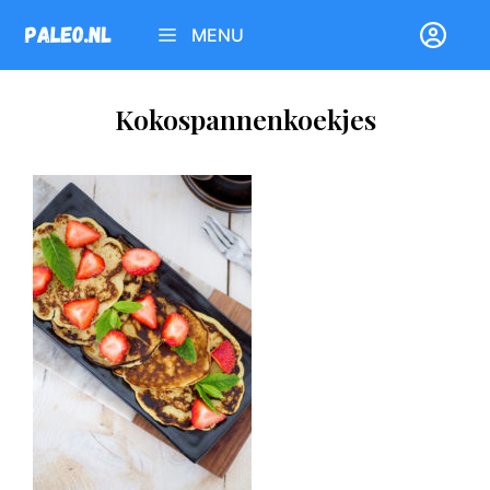
Ga
MENU
naar
de
inhoud
Kokospannenkoekjes