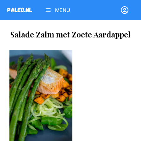
Ga
MENU
naar
de
inhoud
Salade Zalm met Zoete Aardappel