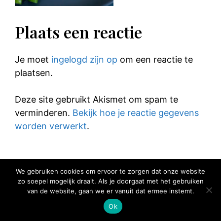
Plaats een reactie
Je moet
ingelogd zijn op
om een reactie te
plaatsen.
Deze site gebruikt Akismet om spam te
verminderen.
Bekijk hoe je reactie gegevens
worden verwerkt
.
We gebruiken cookies om ervoor te zorgen dat onze website
zo soepel mogelijk draait. Als je doorgaat met het gebruiken
© 2025 Elke Hap Telt
van de website, gaan we er vanuit dat ermee instemt.
Ok