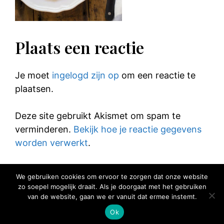
Plaats een reactie
Je moet
ingelogd zijn op
om een reactie te
plaatsen.
Deze site gebruikt Akismet om spam te
verminderen.
Bekijk hoe je reactie gegevens
worden verwerkt
.
We gebruiken cookies om ervoor te zorgen dat onze website
zo soepel mogelijk draait. Als je doorgaat met het gebruiken
van de website, gaan we er vanuit dat ermee instemt.
© 2025 Elke Hap Telt
Ok