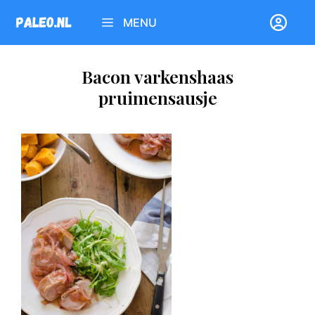
Ga
MENU
naar
de
inhoud
Bacon varkenshaas
pruimensausje