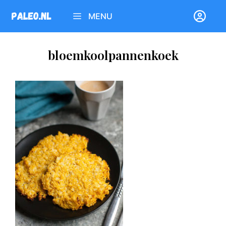
Ga
MENU
naar
de
inhoud
bloemkoolpannenkoek