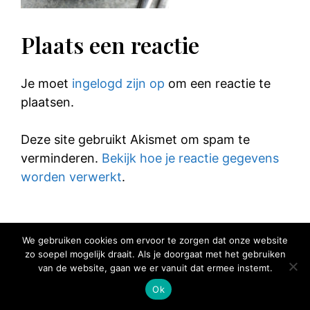
Plaats een reactie
Je moet
ingelogd zijn op
om een reactie te
plaatsen.
Deze site gebruikt Akismet om spam te
verminderen.
Bekijk hoe je reactie gegevens
worden verwerkt
.
We gebruiken cookies om ervoor te zorgen dat onze website
zo soepel mogelijk draait. Als je doorgaat met het gebruiken
© 2025 Elke Hap Telt
van de website, gaan we er vanuit dat ermee instemt.
Ok