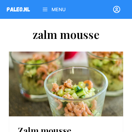
Ga
MENU
naar
de
inhoud
zalm mousse
Zalm mousse