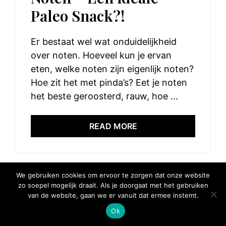
Paleo Snack?!
Er bestaat wel wat onduidelijkheid
over noten. Hoeveel kun je ervan
eten, welke noten zijn eigenlijk noten?
Hoe zit het met pinda’s? Eet je noten
het beste geroosterd, rauw, hoe ...
READ MORE
We gebruiken cookies om ervoor te zorgen dat onze website
zo soepel mogelijk draait. Als je doorgaat met het gebruiken
© 2025 Elke Hap Telt
van de website, gaan we er vanuit dat ermee instemt.
Ok