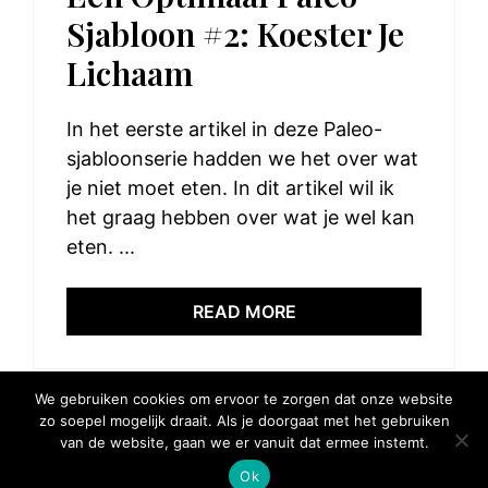
Sjabloon #2: Koester Je
Lichaam
In het eerste artikel in deze Paleo-
sjabloonserie hadden we het over wat
je niet moet eten. In dit artikel wil ik
het graag hebben over wat je wel kan
eten. ...
READ MORE
We gebruiken cookies om ervoor te zorgen dat onze website
zo soepel mogelijk draait. Als je doorgaat met het gebruiken
van de website, gaan we er vanuit dat ermee instemt.
© 2025 Elke Hap Telt
Ok