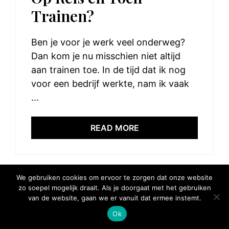
Trainen?
Ben je voor je werk veel onderweg?
Dan kom je nu misschien niet altijd
aan trainen toe. In de tijd dat ik nog
voor een bedrijf werkte, nam ik vaak
...
READ MORE
We gebruiken cookies om ervoor te zorgen dat onze website
zo soepel mogelijk draait. Als je doorgaat met het gebruiken
© 2025 Elke Hap Telt
van de website, gaan we er vanuit dat ermee instemt.
Ok