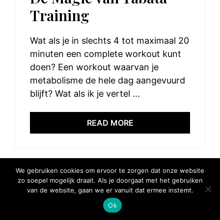
Training
Wat als je in slechts 4 tot maximaal 20
minuten een complete workout kunt
doen? Een workout waarvan je
metabolisme de hele dag aangevuurd
blijft? Wat als ik je vertel ...
READ MORE
We gebruiken cookies om ervoor te zorgen dat onze website
zo soepel mogelijk draait. Als je doorgaat met het gebruiken
© 2025 Elke Hap Telt
van de website, gaan we er vanuit dat ermee instemt.
Ok