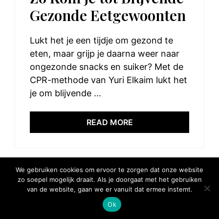
Gezonde Eetgewoonten
Lukt het je een tijdje om gezond te
eten, maar grijp je daarna weer naar
ongezonde snacks en suiker? Met de
CPR-methode van Yuri Elkaim lukt het
je om blijvende ...
READ MORE
We gebruiken cookies om ervoor te zorgen dat onze website
zo soepel mogelijk draait. Als je doorgaat met het gebruiken
© 2025 Elke Hap Telt
van de website, gaan we er vanuit dat ermee instemt.
Ok