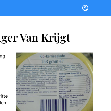
ger Van Krijgt
ing
itte
nden