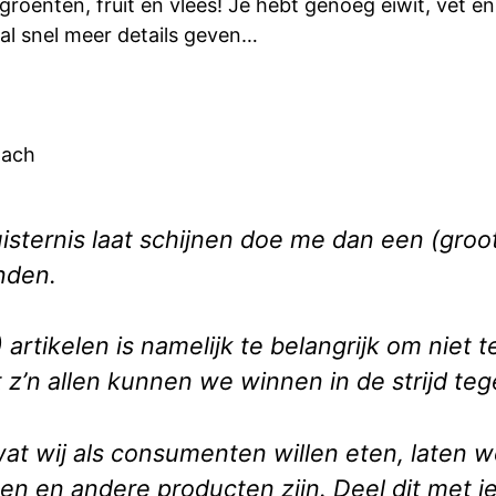
 groenten, fruit en vlees! Je hebt genoeg eiwit, vet 
zal snel meer details geven…
oach
 duisternis laat schijnen doe me dan een (groo
nden.
 artikelen is namelijk
te belangrijk
om niet t
z’n allen kunnen we winnen in de strijd te
t wij als consumenten willen eten, laten w
n en andere producten zijn. Deel dit met je