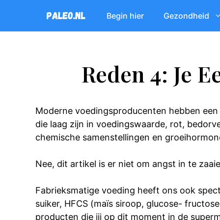
Ga
Begin hier
Gezondheid
naar
de
inhoud
Reden 4: Je E
Moderne voedingsproducenten hebben een 
die laag zijn in voedingswaarde, rot, bedorv
chemische samenstellingen en groeihormon
Nee, dit artikel is er niet om angst in te za
Fabrieksmatige voeding heeft ons ook spect
suiker, HFCS (maïs siroop, glucose- fructoses
producten die jij op dit moment in de super